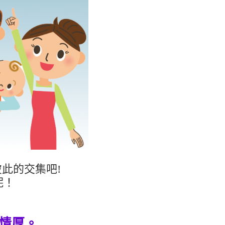
此的交集吧!
呢！
情厚。