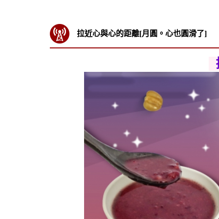
拉近心與心的距離[月圓。心也圓滑了]