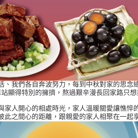
活、我們各自奔波努力，每到中秋對家的思念
車站顯得特別的擁擠，熬過艱辛漫長回家路只想
與家人開心的相處時光，家人溫暖關愛讓憔悴
彼此之間心的距離，跟親愛的家人相聚在一起