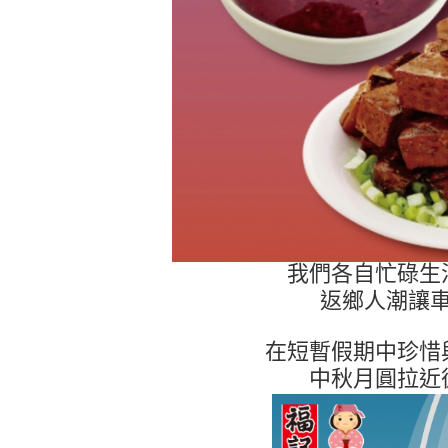
我們各自忙碌生
返鄉人潮讓
在短暫假期中珍惜
中秋月圓拉近