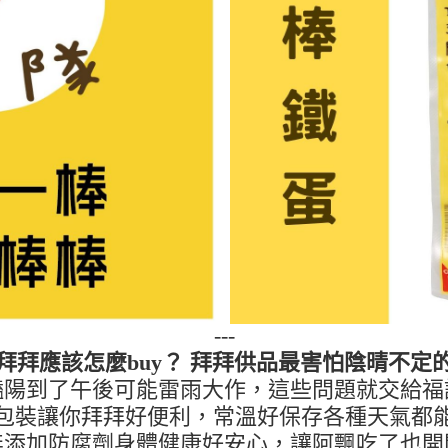
---
拜拜應該怎麼buy？ 拜拜供品最害怕陰晴不定
豔陽到了午後可能雷雨大作，這些問題就交給福
包裝讓你拜拜好便利，常溫好保存各種天氣都
無添加防腐劑身體健康好安心，讓阿飄吃了也開