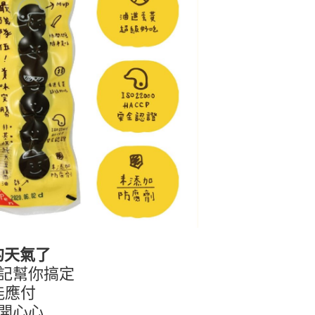
的天氣了
記幫你搞定
能應付
開心心