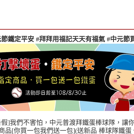
元節鐵定平安 #拜拜用福記天天有福氣 #中元節
暑假]我們不害怕，中元普渡拜
鐵蛋
棒球隊，讓
商品[你買一包我們送一包](送新品 棒球隊鐵蛋 價