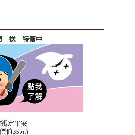
買一送一特價中
你鐵定平安
值35元)