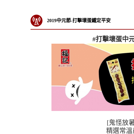
2019中元節-打擊壞蛋鐵定平安
#打擊壞蛋中
[鬼怪放
精選常溫