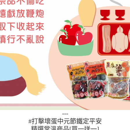
---
#打擊壞蛋中元節鐵定平安
精選常溫商品[買一送一]