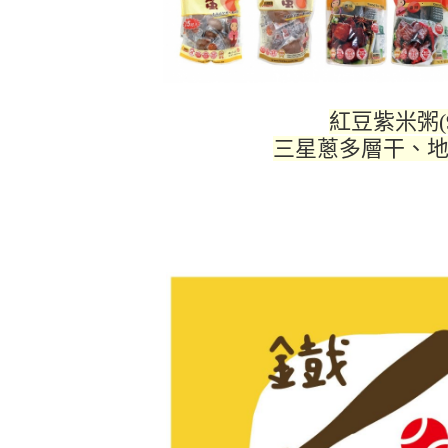
紅豆紫米粥(
三星蔥多層干、地獄