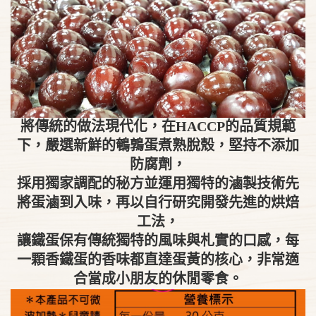
將傳統的做法現代化，在HACCP的品質規範
下，嚴選新鮮的鵪鶉蛋煮熟脫殼，堅持不添加
防腐劑，
採用獨家調配的秘方並運用獨特的滷製技術先
將蛋滷到入味，再以自行研究開發先進的烘焙
工法，
讓鐵蛋保有傳統獨特的風味與札實的口感，每
一顆香鐵蛋的香味都直達蛋黃的核心，非常適
合當成小朋友的休閒零食。