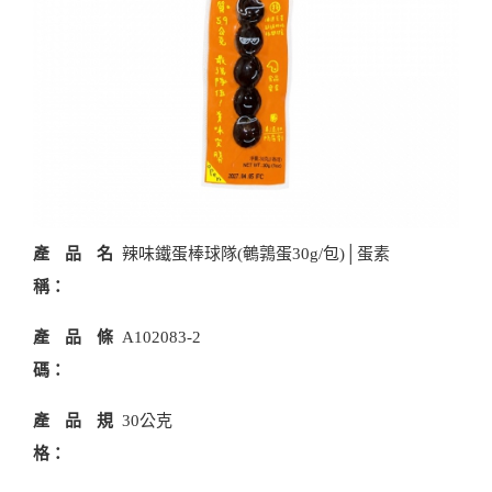
產品名
辣味鐵蛋棒球隊(鵪鶉蛋30g/包)│蛋素
稱：
產品條
A102083-2
碼：
產品規
30公克
格：