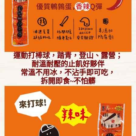
運動打棒球，踏青，登山、露營；
耐溫耐壓的止飢好夥伴
常溫不用冰，
不沾手即可吃，
拆開即食~
不怕髒