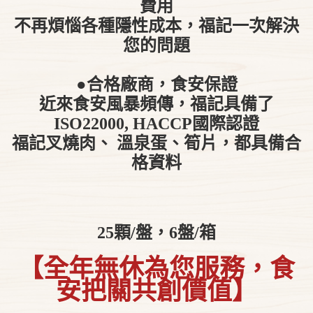
費用
不再煩惱各種隱性成本，福記一次解決
您的問題
●合格廠商，食安保證
近來食安風暴頻傳，福記具備了
ISO22000, HACCP國際認證
福記叉燒肉、 溫泉蛋、筍片，都具備合
格資料
25顆/盤，6盤/箱
【全年無休為您服務，食
安把關共創價值】