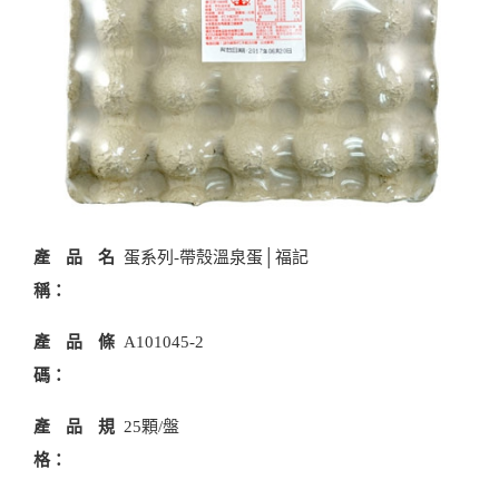
產品名
蛋系列-帶殼溫泉蛋│福記
稱：
產品條
A101045-2
碼：
產品規
25顆/盤
格：