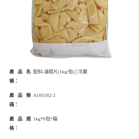
產品名
配料-滷筍片(1kg/包)│冷藏
稱：
產品條
A105182-2
碼：
產品規
1kg*6包*箱
格：