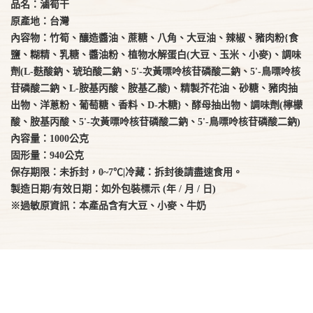
品名：滷筍干
原產地：台灣
內容物：竹筍、釀造醬油、蔗糖、八角、大豆油、辣椒、豬肉粉{食
鹽、糊精、乳糖、醬油粉、植物水解蛋白(大豆、玉米、小麥)、調味
劑(L-麩酸鈉、琥珀酸二鈉、5'-次黃嘌呤核苷磷酸二鈉、5'-鳥嘌呤核
苷磷酸二鈉、L-胺基丙酸、胺基乙酸)、精製芥花油、砂糖、豬肉抽
出物、洋蔥粉、葡萄糖、香料、D-木糖}、酵母抽出物、調味劑(檸檬
酸、胺基丙酸、5'-次黃嘌呤核苷磷酸二鈉、5'-鳥嘌呤核苷磷酸二鈉)
內容量：1000公克
固形量：940公克
保存期限：未拆封，0~7℃|冷藏：拆封後請盡速食用。
製造日期/有效日期：如外包裝標示 (年 / 月 / 日)
※過敏原資訊：本產品含有大豆、小麥、牛奶