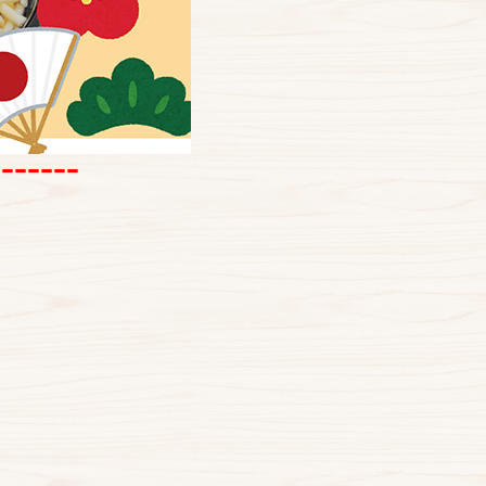
-----