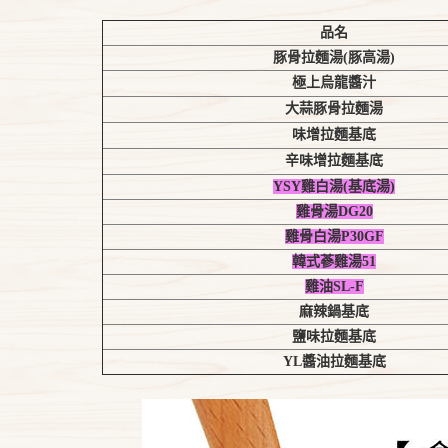
品名
豚骨拉麵湯(豚高湯)
極上烏龍醬汁
大蒜豚骨拉麵湯
味增拉麵基底
辛味增拉麵基底
YSY雞白湯(基底湯)
雞骨湯DG20
雞骨白湯P30GF
韓式蔘雞湯51
雞油SL-F
麻辣鍋基底
鹽味拉麵基底
YL醬油拉麵基底