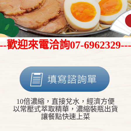
----歡迎來電洽詢07-6962329----
10倍濃縮，直接兌水，經濟方便
以常壓式萃取精華，濃縮裝瓶出貨
讓餐點快速上菜